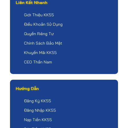
Liên Kết Nhanh
Giới Thiệu KK55
Điều Khoản Sử Dụng
Quyền Riêng Tư
Chính Sách Bảo Mật
Khuyến Mãi KK55
CEO Thần Nam
Hướng Dẫn
Đăng Ký KK55
Đăng Nhập KK55
Nạp Tiền KK55