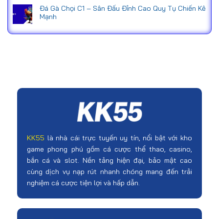
Đá Gà Chọi C1 – Sân Đấu Đỉnh Cao Quy Tụ Chiến Kê
Mạnh
KK55
là nhà cái trực tuyến uy tín, nổi bật với kho
game phong phú gồm cá cược thể thao, casino,
bắn cá và slot. Nền tảng hiện đại, bảo mật cao
cùng dịch vụ nạp rút nhanh chóng mang đến trải
nghiệm cá cược tiện lợi và hấp dẫn.