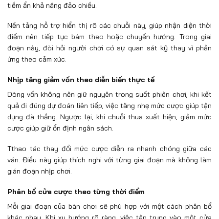
tiềm ẩn khả năng đảo chiều.
Nền tảng hỗ trợ hiển thị rõ các chuỗi này, giúp nhận diện thời
điểm nên tiếp tục bám theo hoặc chuyển hướng. Trong giai
đoạn này, đòi hỏi người chơi có sự quan sát kỹ thay vì phản
ứng theo cảm xúc.
Nhịp tăng giảm vốn theo diễn biến thực tế
Dòng vốn không nên giữ nguyên trong suốt phiên chơi, khi kết
quả đi đúng dự đoán liên tiếp, việc tăng nhẹ mức cược giúp tận
dụng đà thắng. Ngược lại, khi chuỗi thua xuất hiện, giảm mức
cược giúp giữ ổn định ngân sách.
Tthao tác thay đổi mức cược diễn ra nhanh chóng giữa các
ván. Điều này giúp thích nghi với từng giai đoạn mà không làm
gián đoạn nhịp chơi.
Phân bổ cửa cược theo từng thời điểm
Mỗi giai đoạn của bàn chơi sẽ phù hợp với một cách phân bổ
khác nhau. Khi xu hướng rõ ràng, việc tập trung vào một cửa