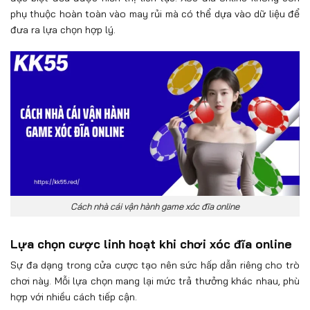
phụ thuộc hoàn toàn vào may rủi mà có thể dựa vào dữ liệu để
đưa ra lựa chọn hợp lý.
Cách nhà cái vận hành game xóc đĩa online
Lựa chọn cược linh hoạt khi chơi xóc đĩa online
Sự đa dạng trong cửa cược tạo nên sức hấp dẫn riêng cho trò
chơi này. Mỗi lựa chọn mang lại mức trả thưởng khác nhau, phù
hợp với nhiều cách tiếp cận.