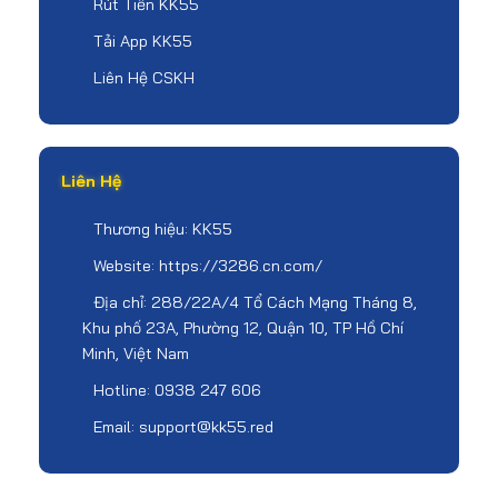
Rút Tiền KK55
Tải App KK55
Liên Hệ CSKH
Liên Hệ
Thương hiệu: KK55
Website:
https://3286.cn.com/
Địa chỉ:
288/22A/4 Tổ Cách Mạng Tháng 8,
Khu phố 23A, Phường 12, Quận 10, TP Hồ Chí
Minh, Việt Nam
Hotline:
0938 247 606
Email:
support@kk55.red