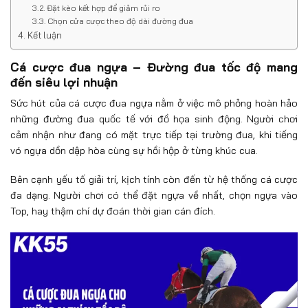
Đặt kèo kết hợp để giảm rủi ro
Chọn cửa cược theo độ dài đường đua
Kết luận
Cá cược đua ngựa – Đường đua tốc độ mang
đến siêu lợi nhuận
Sức hút của cá cược đua ngựa nằm ở việc mô phỏng hoàn hảo
những đường đua quốc tế với đồ họa sinh động. Người chơi
cảm nhận như đang có mặt trực tiếp tại trường đua, khi tiếng
vó ngựa dồn dập hòa cùng sự hồi hộp ở từng khúc cua.
Bên cạnh yếu tố giải trí, kịch tính còn đến từ hệ thống cá cược
đa dạng. Người chơi có thể đặt ngựa về nhất, chọn ngựa vào
Top, hay thậm chí dự đoán thời gian cán đích.