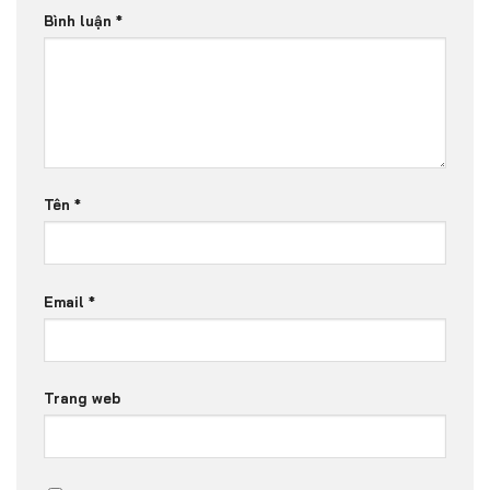
Bình luận
*
Tên
*
Email
*
Trang web