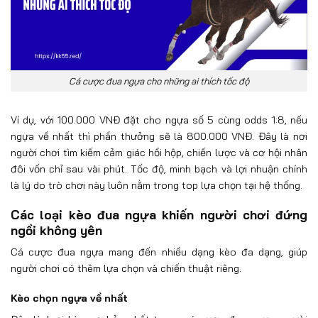
Cá cược đua ngựa cho những ai thích tốc độ
Ví dụ, với 100.000 VNĐ đặt cho ngựa số 5 cùng odds 1:8, nếu
ngựa về nhất thì phần thưởng sẽ là 800.000 VNĐ. Đây là nơi
người chơi tìm kiếm cảm giác hồi hộp, chiến lược và cơ hội nhân
đôi vốn chỉ sau vài phút. Tốc độ, minh bạch và lợi nhuận chính
là lý do trò chơi này luôn nằm trong top lựa chọn tại hệ thống.
Các loại kèo đua ngựa khiến người chơi đứng
ngồi không yên
Cá cược đua ngựa mang đến nhiều dạng kèo đa dạng, giúp
người chơi có thêm lựa chọn và chiến thuật riêng.
Kèo chọn ngựa về nhất