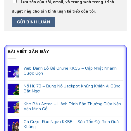
Lưu tên của tôi, email, và trang web trong trình
duyệt này cho lần bình luận kế tiếp của tôi.
BÀI VIẾT GẦN ĐÂY
Web Đánh Lô Đề Online KK55 – Cập Nhật Nhanh,
Cược Gọn
Nổ Hũ 79 – Bùng Nổ Jackpot Khủng Khiến Ai Cũng
Bất Ngờ
Kho Báu Aztec – Hành Trình Săn Thưởng Giữa Nền
Văn Minh Cổ
Cá Cược Đua Ngựa KK55 – Săn Tốc Độ, Rinh Quà
Khủng