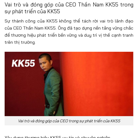
Vai trò và đóng góp của CEO Thần Nam KK55 trong
sự phát triển của KK55
Sự thành công của KK55 không thể tách rời vai trò lãnh đạo
của CEO Thần Nam KK55. Ông đã tạo dựng nền tảng vững chắc
để thương hiệu phát triển bền vững và duy trì vị thế cạnh tranh
trên thị trường.
Vai trò và đóng góp của CEO trong sự phát triển của KK55
Xây dựng thương hiệu KK55 uy tín và chuyên nghiệp