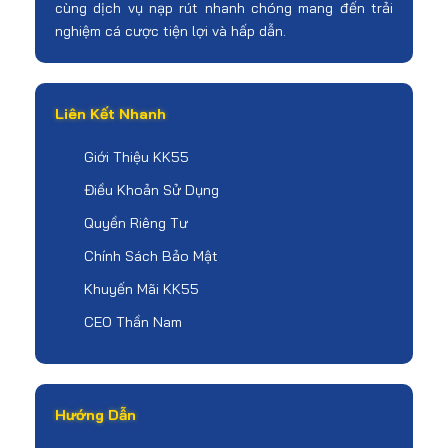
cùng dịch vụ nạp rút nhanh chóng mang đến trải
nghiệm cá cược tiện lợi và hấp dẫn.
Liên Kết Nhanh
Giới Thiệu KK55
Điều Khoản Sử Dụng
Quyền Riêng Tư
Chính Sách Bảo Mật
Khuyến Mãi KK55
CEO Thần Nam
Hướng Dẫn