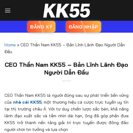
Bỏ
qua
nội
dung
ĐĂNG KÝ
ĐĂNG NHẬP
Home
»
CEO Thần Nam KK55 – Bản Lĩnh Lãnh Đạo Người Dẫn
Đầu
CEO Thần Nam KK55 – Bản Lĩnh Lãnh Đạo
Người Dẫn Đầu
CEO Thần Nam KK55
là người đứng sau sự phát triển bền vững
của
nhà cái KK55
, một thương hiệu cá cược trực tuyến uy tín
tại thị trường châu Á. Với tư duy chiến lược sắc bén, khả năng
lãnh đạo xuất sắc và tầm nhìn dài hạn, ông đã góp phần đưa
KK55 trở thành nền tảng giải trí trực tuyến được đông đảo
người chơi tin tưởng và lựa chọn.