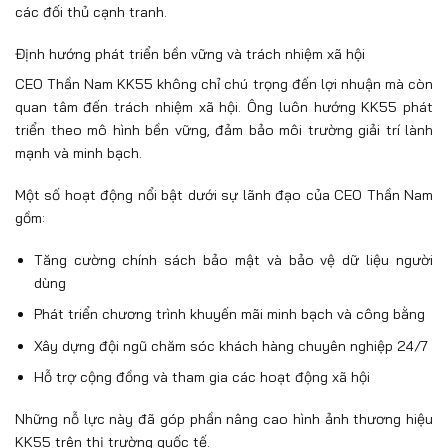
các đối thủ cạnh tranh.
Định hướng phát triển bền vững và trách nhiệm xã hội
CEO Thần Nam KK55 không chỉ chú trọng đến lợi nhuận mà còn
quan tâm đến trách nhiệm xã hội. Ông luôn hướng KK55 phát
triển theo mô hình bền vững, đảm bảo môi trường giải trí lành
mạnh và minh bạch.
Một số hoạt động nổi bật dưới sự lãnh đạo của CEO Thần Nam
gồm:
Tăng cường chính sách bảo mật và bảo vệ dữ liệu người
dùng
Phát triển chương trình khuyến mãi minh bạch và công bằng
Xây dựng đội ngũ chăm sóc khách hàng chuyên nghiệp 24/7
Hỗ trợ cộng đồng và tham gia các hoạt động xã hội
Những nỗ lực này đã góp phần nâng cao hình ảnh thương hiệu
KK55 trên thị trường quốc tế.