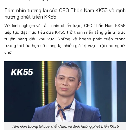
Tầm nhìn tương lai của CEO Thần Nam KK55 và định
hướng phát triển KK55
Với kinh nghiệm và tầm nhìn chiến lược, CEO Thần Nam KK55
tiếp tục đặt mục tiêu đưa KK55 trở thành nền tảng giải trí trực
tuyến hàng đầu khu vực. Những kế hoạch phát triển trong
tương lai hứa hẹn sẽ mang lại nhiều giá trị vượt trội cho người
chơi.
Tầm nhìn tương lai của Thần Nam và định hướng phát triển KK55