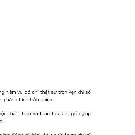
g niềm vui đó chỉ thật sự trọn vẹn khi số
g hành trình trải nghiệm.
iện thân thiện và thao tác đơn giản giúp
m.
không đáng có. Nhờ đó, người tham gia có