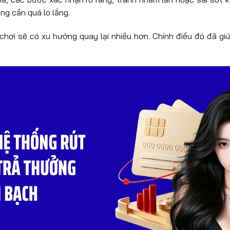
ng cần quá lo lắng.
i chơi sẽ có xu hướng quay lại nhiều hơn. Chính điều đó đã g