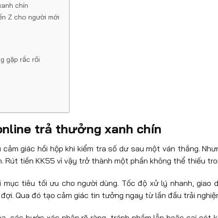
xanh chín
đến Z cho người mới
g gặp rắc rối
online trả thưởng xanh chín
 cảm giác hồi hộp khi kiểm tra số dư sau một ván thắng. Nhưn
 Rút tiền KK55 vì vậy trở thành một phần không thể thiếu tron
mục tiêu tối ưu cho người dùng. Tốc độ xử lý nhanh, giao d
đợi. Qua đó tạo cảm giác tin tưởng ngay từ lần đầu trải nghiệ
óa, các bước xác nhận rõ ràng, tránh nhầm lẫn hoặc sai sót 