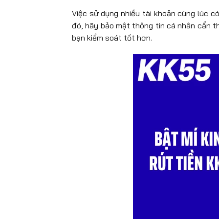
Việc sử dụng nhiều tài khoản cùng lúc có
đó, hãy bảo mật thông tin cá nhân cẩn thậ
bạn kiểm soát tốt hơn.