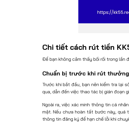
Chi tiết cách rút tiền K
Để bạn không cảm thấy bối rối trong lần 
Chuẩn bị trước khi rút thưởng
Trước khi bắt đầu, bạn nên kiểm tra lại 
qua, dẫn đến việc thao tác bị gián đoạn g
Ngoài ra, việc xác minh thông tin cá nh
mật. Nếu chưa hoàn tất bước này, quá tr
thông tin đăng ký để hạn chế lỗi khi chuyể