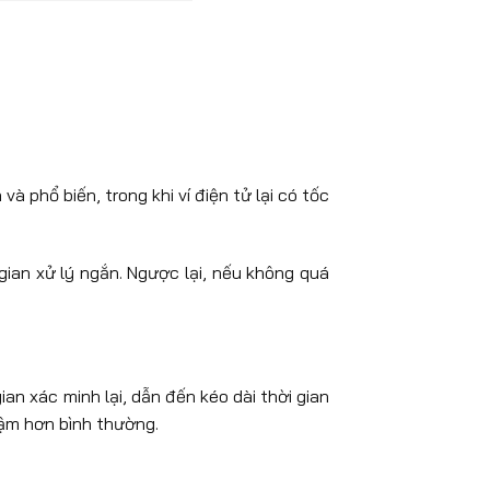
 phổ biến, trong khi ví điện tử lại có tốc
ian xử lý ngắn. Ngược lại, nếu không quá
an xác minh lại, dẫn đến kéo dài thời gian
hậm hơn bình thường.