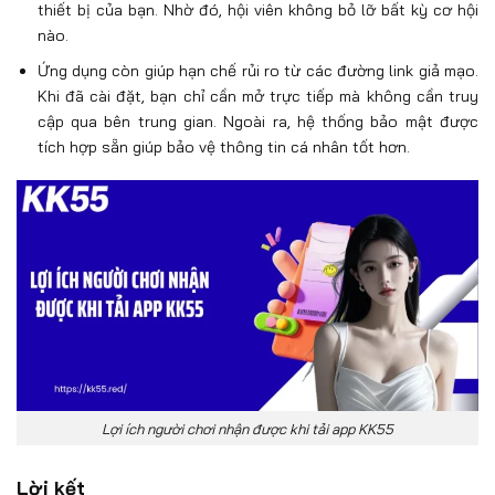
thiết bị của bạn. Nhờ đó, hội viên không bỏ lỡ bất kỳ cơ hội
nào.
Ứng dụng còn giúp hạn chế rủi ro từ các đường link giả mạo.
Khi đã cài đặt, bạn chỉ cần mở trực tiếp mà không cần truy
cập qua bên trung gian. Ngoài ra, hệ thống bảo mật được
tích hợp sẵn giúp bảo vệ thông tin cá nhân tốt hơn.
Lợi ích người chơi nhận được khi tải app KK55
Lời kết