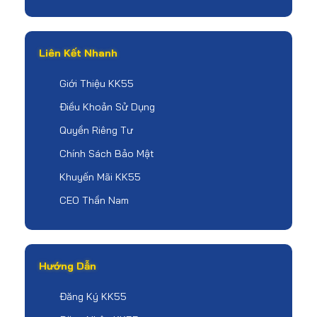
Liên Kết Nhanh
Giới Thiệu KK55
Điều Khoản Sử Dụng
Quyền Riêng Tư
Chính Sách Bảo Mật
Khuyến Mãi KK55
CEO Thần Nam
Hướng Dẫn
Đăng Ký KK55