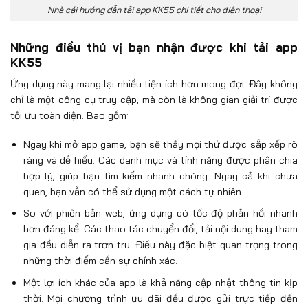
Nhà cái hướng dẫn tải app KK55 chi tiết cho điện thoại
Những điều thú vị bạn nhận được khi tải app
KK55
Ứng dụng này mang lại nhiều tiện ích hơn mong đợi. Đây không
chỉ là một công cụ truy cập, mà còn là không gian giải trí được
tối ưu toàn diện. Bao gồm:
Ngay khi mở app game, bạn sẽ thấy mọi thứ được sắp xếp rõ
ràng và dễ hiểu. Các danh mục và tính năng được phân chia
hợp lý, giúp bạn tìm kiếm nhanh chóng. Ngay cả khi chưa
quen, bạn vẫn có thể sử dụng một cách tự nhiên.
So với phiên bản web, ứng dụng có tốc độ phản hồi nhanh
hơn đáng kể. Các thao tác chuyển đổi, tải nội dung hay tham
gia đều diễn ra trơn tru. Điều này đặc biệt quan trọng trong
những thời điểm cần sự chính xác.
Một lợi ích khác của app là khả năng cập nhật thông tin kịp
thời. Mọi chương trình ưu đãi đều được gửi trực tiếp đến