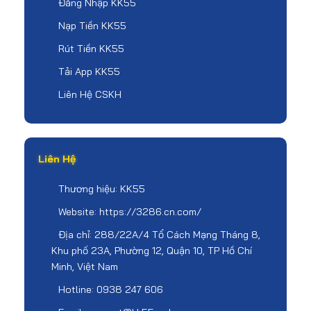
Đăng Nhập KK55
Nạp Tiền KK55
Rút Tiền KK55
Tải App KK55
Liên Hệ CSKH
Liên Hệ
Thương hiệu: KK55
Website:
https://3286.cn.com/
Địa chỉ:
288/22A/4 Tổ Cách Mạng Tháng 8,
Khu phố 23A, Phường 12, Quận 10, TP Hồ Chí
Minh, Việt Nam
Hotline:
0938 247 606