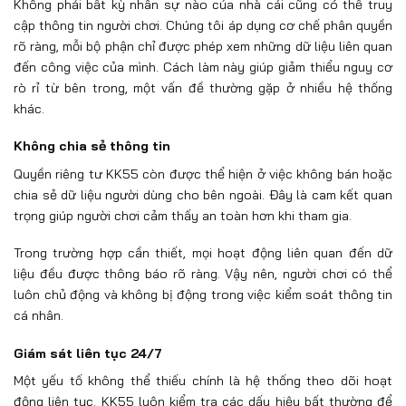
Không phải bất kỳ nhân sự nào của nhà cái cũng có thể truy
cập thông tin người chơi. Chúng tôi áp dụng cơ chế phân quyền
rõ ràng, mỗi bộ phận chỉ được phép xem những dữ liệu liên quan
đến công việc của mình. Cách làm này giúp giảm thiểu nguy cơ
rò rỉ từ bên trong, một vấn đề thường gặp ở nhiều hệ thống
khác.
Không chia sẻ thông tin
Quyền riêng tư KK55 còn được thể hiện ở việc không bán hoặc
chia sẻ dữ liệu người dùng cho bên ngoài. Đây là cam kết quan
trọng giúp người chơi cảm thấy an toàn hơn khi tham gia.
Trong trường hợp cần thiết, mọi hoạt động liên quan đến dữ
liệu đều được thông báo rõ ràng. Vậy nên, người chơi có thể
luôn chủ động và không bị động trong việc kiểm soát thông tin
cá nhân.
Giám sát liên tục 24/7
Một yếu tố không thể thiếu chính là hệ thống theo dõi hoạt
động liên tục. KK55 luôn kiểm tra các dấu hiệu bất thường để