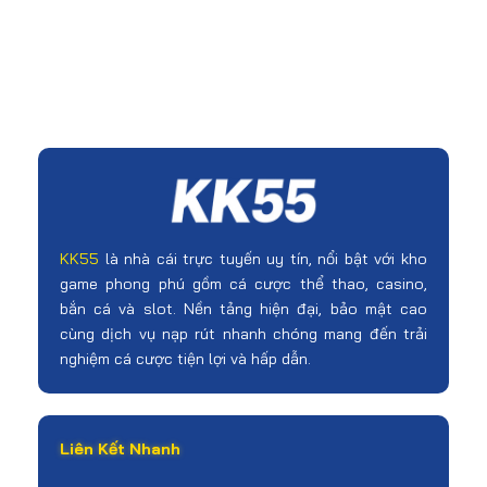
KK55
là nhà cái trực tuyến uy tín, nổi bật với kho
game phong phú gồm cá cược thể thao, casino,
bắn cá và slot. Nền tảng hiện đại, bảo mật cao
cùng dịch vụ nạp rút nhanh chóng mang đến trải
nghiệm cá cược tiện lợi và hấp dẫn.
Liên Kết Nhanh