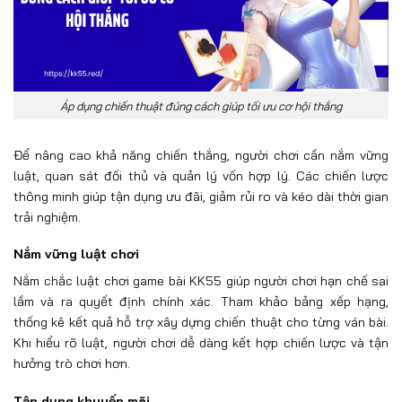
Áp dụng chiến thuật đúng cách giúp tối ưu cơ hội thắng
Để nâng cao khả năng chiến thắng, người chơi cần nắm vững
luật, quan sát đối thủ và quản lý vốn hợp lý. Các chiến lược
thông minh giúp tận dụng ưu đãi, giảm rủi ro và kéo dài thời gian
trải nghiệm.
Nắm vững luật chơi
Nắm chắc luật chơi game bài KK55 giúp người chơi hạn chế sai
lầm và ra quyết định chính xác. Tham khảo bảng xếp hạng,
thống kê kết quả hỗ trợ xây dựng chiến thuật cho từng ván bài.
Khi hiểu rõ luật, người chơi dễ dàng kết hợp chiến lược và tận
hưởng trò chơi hơn.
Tận dụng khuyến mãi