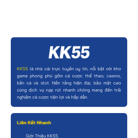
KK55
là nhà cái trực tuyến uy tín, nổi bật với kho
game phong phú gồm cá cược thể thao, casino,
bắn cá và slot. Nền tảng hiện đại, bảo mật cao
cùng dịch vụ nạp rút nhanh chóng mang đến trải
nghiệm cá cược tiện lợi và hấp dẫn.
Liên Kết Nhanh
Giới Thiệu KK55