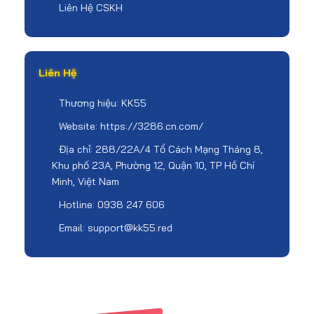
Liên Hệ CSKH
Liên Hệ
Thương hiệu: KK55
Website:
https://3286.cn.com/
Địa chỉ:
288/22A/4 Tổ Cách Mạng Tháng 8,
Khu phố 23A, Phường 12, Quận 10, TP Hồ Chí
Minh, Việt Nam
Hotline:
0938 247 606
Email:
support@kk55.red