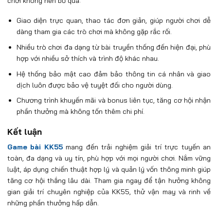
chơi không nên bỏ qua:
Giao diện trực quan, thao tác đơn giản, giúp người chơi dễ
dàng tham gia các trò chơi mà không gặp rắc rối.
Nhiều trò chơi đa dạng từ bài truyền thống đến hiện đại, phù
hợp với nhiều sở thích và trình độ khác nhau.
Hệ thống bảo mật cao đảm bảo thông tin cá nhân và giao
dịch luôn được bảo vệ tuyệt đối cho người dùng.
Chương trình khuyến mãi và bonus liên tục, tăng cơ hội nhận
phần thưởng mà không tốn thêm chi phí.
Kết luận
Game bài KK55
mang đến trải nghiệm giải trí trực tuyến an
toàn, đa dạng và uy tín, phù hợp với mọi người chơi. Nắm vững
luật, áp dụng chiến thuật hợp lý và quản lý vốn thông minh giúp
tăng cơ hội thắng lâu dài. Tham gia ngay để tận hưởng không
gian giải trí chuyên nghiệp của KK55, thử vận may và rinh về
những phần thưởng hấp dẫn.