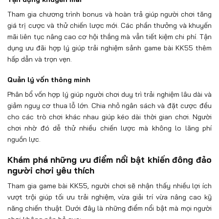
Tham gia chương trình bonus và hoàn trả giúp người chơi tăng
giá trị cược và thử chiến lược mới. Các phần thưởng và khuyến
mãi liên tục nâng cao cơ hội thắng mà vẫn tiết kiệm chi phí. Tận
dụng ưu đãi hợp lý giúp trải nghiệm sảnh game bài KK55 thêm
hấp dẫn và trọn vẹn.
Quản lý vốn thông minh
Phân bổ vốn hợp lý giúp người chơi duy trì trải nghiệm lâu dài và
giảm nguy cơ thua lỗ lớn. Chia nhỏ ngân sách và đặt cược đều
cho các trò chơi khác nhau giúp kéo dài thời gian chơi. Người
chơi nhờ đó dễ thử nhiều chiến lược mà không lo lãng phí
nguồn lực.
Khám phá những ưu điểm nổi bật khiến đông đảo
người chơi yêu thích
Tham gia game bài KK55, người chơi sẽ nhận thấy nhiều lợi ích
vượt trội giúp tối ưu trải nghiệm, vừa giải trí vừa nâng cao kỹ
năng chiến thuật. Dưới đây là những điểm nổi bật mà mọi người