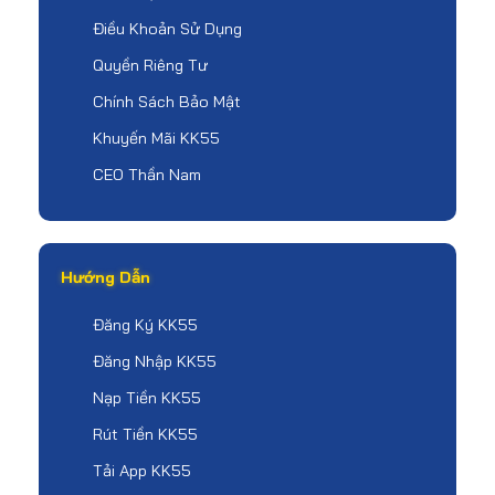
Điều Khoản Sử Dụng
Quyền Riêng Tư
Chính Sách Bảo Mật
Khuyến Mãi KK55
CEO Thần Nam
Hướng Dẫn
Đăng Ký KK55
Đăng Nhập KK55
Nạp Tiền KK55
Rút Tiền KK55
Tải App KK55