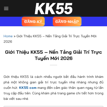
Bỏ
qua
nội
dung
ĐĂNG KÝ
ĐĂNG NHẬP
Home
»
Giới Thiệu KK55 – Nền Tảng Giải Trí Trực Tuyến Mới
2026
Giới Thiệu KK55 – Nền Tảng Giải Trí Trực
Tuyến Mới 2026
Giới thiệu KK55 là cách nhiều người bắt đầu hành trình khám
phá một không gian giải trí trực tuyến nhẹ nhàng nhưng đủ
cuốn hút.
KK55 com
mang đến cảm giác thân quen ngay từ lần
truy cập đầu tiên. Cùng khám phá trang game chi tiết hơn trong
bài viết sau nhé.