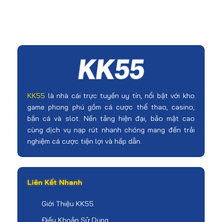
KK55
là nhà cái trực tuyến uy tín, nổi bật với kho
game phong phú gồm cá cược thể thao, casino,
bắn cá và slot. Nền tảng hiện đại, bảo mật cao
cùng dịch vụ nạp rút nhanh chóng mang đến trải
nghiệm cá cược tiện lợi và hấp dẫn.
Liên Kết Nhanh
Giới Thiệu KK55
Điều Khoản Sử Dụng