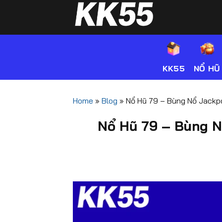
Bỏ
qua
nội
dung
KK55
NỔ HŨ
Home
»
Blog
»
Nổ Hũ 79 – Bùng Nổ Jackp
Nổ Hũ 79 – Bùng N