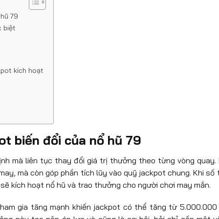
 hũ 79
 biệt
kpot kích hoạt
ot biến đổi của nổ hũ 79
nh mà liên tục thay đổi giá trị thưởng theo từng vòng quay.
may, mà còn góp phần tích lũy vào quỹ jackpot chung. Khi số 
sẽ kích hoạt nổ hũ và trao thưởng cho người chơi may mắn.
tham gia tăng mạnh khiến jackpot có thể tăng từ 5.000.000