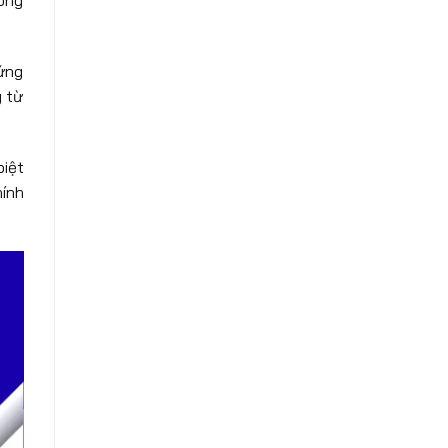
vòng
 ứng
g từ
biệt
hính