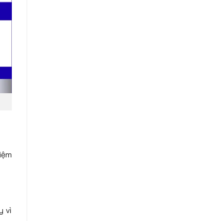
hiệm
y vì