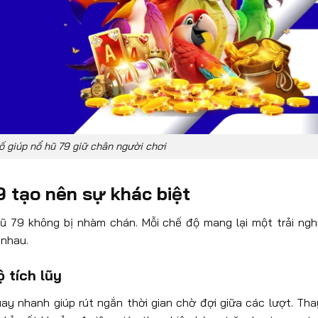
ố giúp nổ hũ 79 giữ chân người chơi
9 tạo nên sự khác biệt
hũ 79 không bị nhàm chán. Mỗi chế độ mang lại một trải ng
 nhau.
 tích lũy
y nhanh giúp rút ngắn thời gian chờ đợi giữa các lượt. Tha