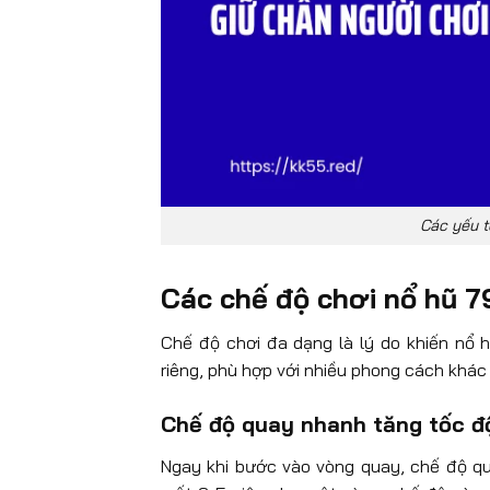
Các yếu t
Các chế độ chơi nổ hũ 7
Chế độ chơi đa dạng là lý do khiến nổ 
riêng, phù hợp với nhiều phong cách khác
Chế độ quay nhanh tăng tốc độ
Ngay khi bước vào vòng quay, chế độ qua