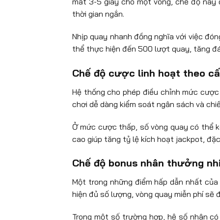
mất 3-5 giây cho một vòng, chế độ này c
thời gian ngắn.
Nhịp quay nhanh đồng nghĩa với việc đóng
thể thực hiện đến 500 lượt quay, tăng đá
Chế độ cược linh hoạt theo c
Hệ thống cho phép điều chỉnh mức cược 
chơi dễ dàng kiểm soát ngân sách và chiế
Ở mức cược thấp, số vòng quay có thể kéo
cao giúp tăng tỷ lệ kích hoạt jackpot, đặc
Chế độ bonus nhân thưởng nhi
Một trong những điểm hấp dẫn nhất của 
hiện đủ số lượng, vòng quay miễn phí sẽ 
Trong một số trường hợp, hệ số nhân có 