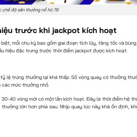
c chế độ săn thưởng nổ hũ 79
iệu trước khi jackpot kích hoạt
biệt, mỗi chu kỳ bao gồm giai đoạn tích lũy, tăng tốc và bùng
ấu hiệu đặc trưng trước thời điểm jackpot được kích hoạt.
 tỷ lệ trúng thưởng lại khá thấp. Số vòng quay có thưởng th
o các mức thưởng nhỏ.
 30-40 vòng mới có một lần kích hoạt. Đây là thời điểm hệ t
 thưởng lớn hơn phía sau. Nhịp quay lúc này khá ổn định, k