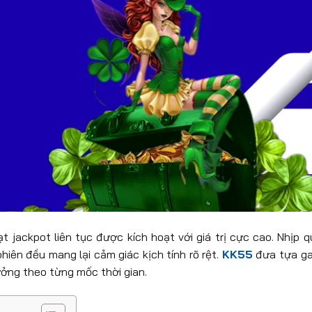
 jackpot liên tục được kích hoạt với giá trị cực cao. Nhịp 
phiên đều mang lại cảm giác kịch tính rõ rệt.
KK55
đưa tựa g
hưởng theo từng mốc thời gian.