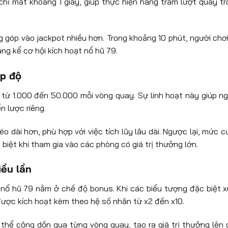
hỉ mất khoảng 1 giây, giúp thực hiện hàng trăm lượt quay t
 góp vào jackpot nhiều hơn. Trong khoảng 10 phút, người chơ
ng kể cơ hội kích hoạt nổ hũ 79.
ấp độ
từ 1.000 đến 50.000 mỗi vòng quay. Sự linh hoạt này giúp n
n lược riêng.
 dài hơn, phù hợp với việc tích lũy lâu dài. Ngược lại, mức 
 biệt khi tham gia vào các phòng có giá trị thưởng lớn.
ều lần
nổ hũ 79 nằm ở chế độ bonus. Khi các biểu tượng đặc biệt 
được kích hoạt kèm theo hệ số nhân từ x2 đến x10.
thể cộng dồn qua từng vòng quay, tạo ra giá trị thưởng lên