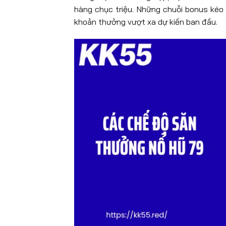
hàng chục triệu. Những chuỗi bonus kéo 
khoản thưởng vượt xa dự kiến ban đầu.