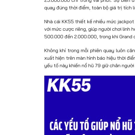
25.000.000 chỉ trong vài phút. Sự biến 
quay đúng thời điểm, toàn bộ giá trị tích 
Nhà cái KK55 thiết kế nhiều mức jackpot 
với mức cược riêng, giúp người chơi linh
500.000 đến 2.000.000, trong khi Grand
Không khí trong mỗi phiên quay luôn căn
xuất hiện trên màn hình báo hiệu thời đi
yếu tố này khiến nổ hũ 79 giữ chân người c