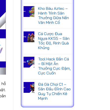
Kho Báu Aztec –
Hành Trình Săn
Thưởng Giữa Nền
Văn Minh Cổ
Cá Cược Đua
Ngựa KK55 – Săn
Tốc Độ, Rinh Quà
Khủng
Tool Hack Bắn Cá
– Bí Mật Ăn
Thưởng Cực Đậm,
Cực Cuốn
ụ hỗ
Đá Gà Chọi C1 –
Sân Đấu Đỉnh Cao
uật.
Quy Tụ Chiến Kê
 bản
Mạnh