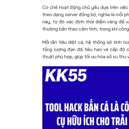
Cơ chế hoạt động chủ yếu dựa trên việc 
theo dạng server đồng bộ, nghĩa là mỗi ph
này, từ đó xác định thời điểm vàng để 
thường bắn theo cảm tính, trong khi công c
Mỗi lần tiêu diệt cá, hệ thống sẽ tính t
tổng lượng đạn đã tiêu hao và cấp độ c
thuật phù hợp, giúp tối ưu hóa số xu thu v