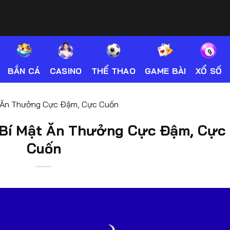
BẮN CÁ
CASINO
THỂ THAO
GAME BÀI
XỔ SỐ
t Ăn Thưởng Cực Đậm, Cực Cuốn
 Bí Mật Ăn Thưởng Cực Đậm, Cực
Cuốn