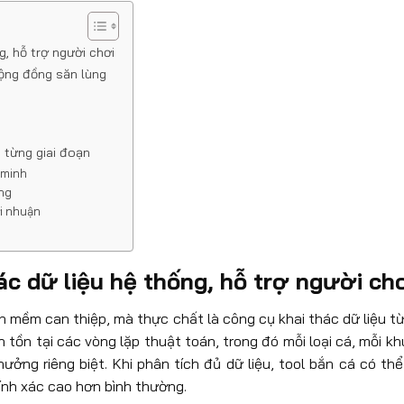
g, hỗ trợ người chơi
ộng đồng săn lùng
 từng giai đoạn
 minh
ởng
ợi nhuận
ác dữ liệu hệ thống, hỗ trợ người ch
 mềm can thiệp, mà thực chất là công cụ khai thác dữ liệu t
 tồn tại các vòng lặp thuật toán, trong đó mỗi loại cá, mỗi k
hưởng riêng biệt. Khi phân tích đủ dữ liệu, tool bắn cá có th
hính xác cao hơn bình thường.