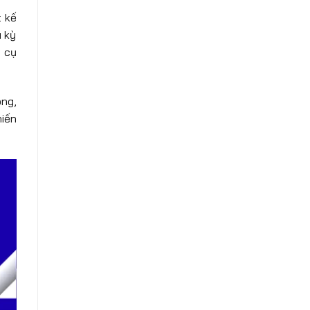
t kế
u kỳ
g cụ
òng,
hiến