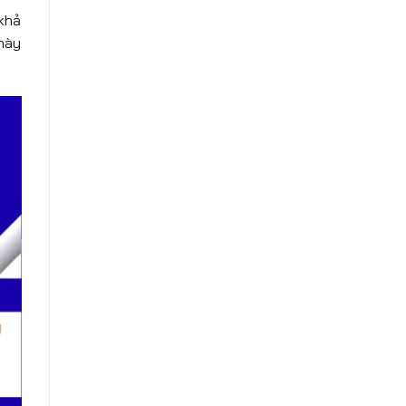
 khả
này