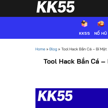
Bỏ
qua
nội
dung
KK55
NỔ HŨ
Home
»
Blog
»
Tool Hack Bắn Cá – Bí Mậ
Tool Hack Bắn Cá –