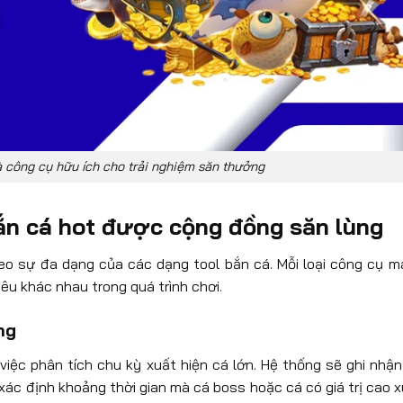
à công cụ hữu ích cho trải nghiệm săn thưởng
ắn cá hot được cộng đồng săn lùng
eo sự đa dạng của các dạng tool bắn cá. Mỗi loại công cụ 
êu khác nhau trong quá trình chơi.
ng
việc phân tích chu kỳ xuất hiện cá lớn. Hệ thống sẽ ghi nhậ
ó xác định khoảng thời gian mà cá boss hoặc cá có giá trị cao 