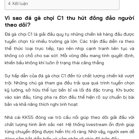
Kết luận
Vì sao đá gà chọi C1 thu hút đông đảo người
theo dõi?
Đá gà chọi C1 là giải đấu quy tụ những chiến kê hàng đầu được
tuyển chọn từ nhiều trường gà lớn. Các trận đấu diễn ra theo
thể thức loại trực tiếp, tạo nên nhịp cạnh tranh liên tục và
không có chỗ cho sai sót. Mỗi vòng đều mang tính quyết định,
khiến bầu không khí luôn ở trạng thái căng thẳng.
Sự hấp dẫn của đá gà chọi C1 đến từ chất lượng chiến kê vượt
trội. Những chú gà tham gia đều trải qua quá trình tuyển chọn
kỹ lưỡng, sở hữu thể lực bền bỉ và lối đá đặc trưng. Khi bước
vào sàn đấu, từng pha ra đòn đều thể hiện rõ sự chuẩn bị bài
bản và khả năng thích nghi linh hoạt.
Nhà cái KK55 đóng vai trò cầu nối giúp theo dõi giải đấu với
chất lượng hình ảnh sắc nét. Hệ thống livestream ổn định giúp
từng chuyển động được hiển thị rõ ràng. Nhờ vậy, người xem dễ
dàng nắm bắt diễn biến và cảm nhận rõ nhịp độ trận đấu.