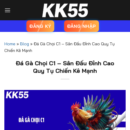
Bỏ
qua
nội
dung
ĐĂNG KÝ
ĐĂNG NHẬP
Home
»
Blog
»
Đá Gà Chọi C1 – Sân Đấu Đỉnh Cao Quy Tụ
Chiến Kê Mạnh
Đá Gà Chọi C1 – Sân Đấu Đỉnh Cao
Quy Tụ Chiến Kê Mạnh