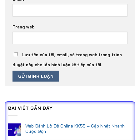
Trang web
Lưu tên của tôi, email, và trang web trong trình
duyệt này cho lần bình luận kế tiếp của tôi.
BÀI VIẾT GẦN ĐÂY
Web Đánh Lô Đề Online KK55 – Cập Nhật Nhanh,
Cược Gọn