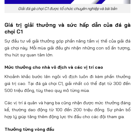
Giải đá gà chọi C1 được tổ chức chuyên nghiệp và bài bản
Giá trị giải thưởng và sức hấp dẫn của đá gà
chọi C1
Sự đầu tư về giải thưởng góp phần nâng tầm vị thế của giải đá
gà chọi này. Mỗi mùa giải đều ghi nhận những con số ấn tượng,
thu hút sự quan tâm lớn.
Mức thưởng cho nhà vô địch và các vị trí cao
Khoảnh khắc bước lên ngôi vô địch luôn đi kèm phần thưởng
giá trị cao. Tại đá gà chọi C1, giải nhất có thể đạt từ 300 đến
500 triệu đồng, tùy theo quy mô từng mùa.
Các vị trí á quân và hạng ba cũng nhận được mức thưởng đáng
kể, thường dao động từ 100 đến 200 triệu đồng. Sự phân bổ
hợp lý giúp tăng thêm động lực thi đấu cho các đội tham gia.
Thưởng từng vòng đấu