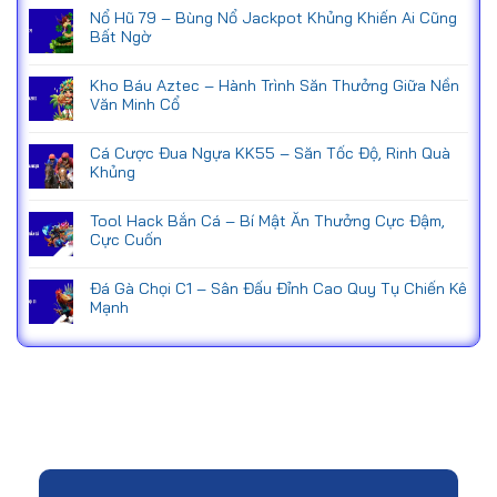
Nổ Hũ 79 – Bùng Nổ Jackpot Khủng Khiến Ai Cũng
Bất Ngờ
Kho Báu Aztec – Hành Trình Săn Thưởng Giữa Nền
Văn Minh Cổ
Cá Cược Đua Ngựa KK55 – Săn Tốc Độ, Rinh Quà
Khủng
Tool Hack Bắn Cá – Bí Mật Ăn Thưởng Cực Đậm,
Cực Cuốn
Đá Gà Chọi C1 – Sân Đấu Đỉnh Cao Quy Tụ Chiến Kê
Mạnh