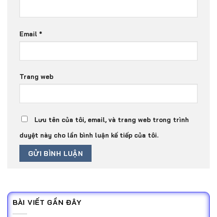
Email
*
Trang web
Lưu tên của tôi, email, và trang web trong trình
duyệt này cho lần bình luận kế tiếp của tôi.
BÀI VIẾT GẦN ĐÂY