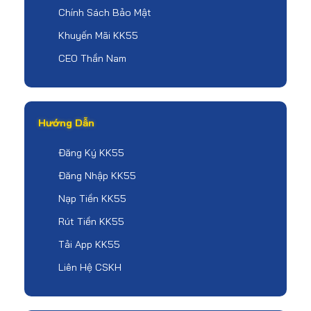
Chính Sách Bảo Mật
Khuyến Mãi KK55
CEO Thần Nam
Hướng Dẫn
Đăng Ký KK55
Đăng Nhập KK55
Nạp Tiền KK55
Rút Tiền KK55
Tải App KK55
Liên Hệ CSKH