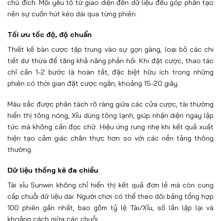
chủ đích. Mỗi yếu tố từ giao diện đến dữ liệu đều góp phần tạo
nên sự cuốn hút kéo dài qua từng phiên.
Tối ưu tốc độ, độ chuẩn
Thiết kế bàn cược tập trung vào sự gọn gàng, loại bỏ các chi
tiết dư thừa để tăng khả năng phản hồi. Khi đặt cược, thao tác
chỉ cần 1-2 bước là hoàn tất, đặc biệt hữu ích trong những
phiên có thời gian đặt cược ngắn, khoảng 15-20 giây.
Màu sắc được phân tách rõ ràng giữa các cửa cược, tài thường
hiển thị tông nóng, Xỉu dùng tông lạnh, giúp nhận diện ngay lập
tức mà không cần đọc chữ. Hiệu ứng rung nhẹ khi kết quả xuất
hiện tạo cảm giác chân thực hơn so với các nền tảng thông
thường.
Dữ liệu thống kê đa chiều
Tài xỉu Sunwin không chỉ hiển thị kết quả đơn lẻ mà còn cung
cấp chuỗi dữ liệu dài. Người chơi có thể theo dõi bảng tổng hợp
100 phiên gần nhất, bao gồm tỷ lệ Tài/Xỉu, số lần lặp lại và
khoảng cách giữa các chuỗi.